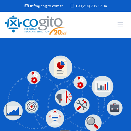
info@cogito.com.tr
+90(216) 706 17 04